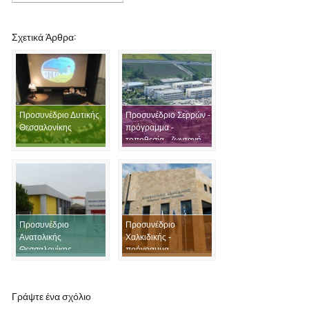
Σχετικά Άρθρα:
Προσυνέδριο Δυτικής
Προσυνέδριο Σερρών -
Θεσσαλονίκης
πρόγραμμα -
τοποθεσία - ζωντανή
μετάδοση
Προσυνέδριο
Προσυνέδριο
Ανατολικής
Χαλκιδικής -
ικού
Θεσσαλονίκης -
πρόγραμμα -
πρόγραμμα -
τοποθεσία - ζωντανή
τοποθεσία - ζωντανή
μετάδοση
μετάδοση
Γράψτε ένα σχόλιο