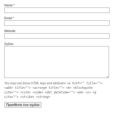
ικού
Name
*
-
Email
*
Live
Website
Σχόλιο
α -
ες
You may use these HTML tags and attributes:
<a href="" title="">
<abbr title=""> <acronym title=""> <b> <blockquote
cite=""> <cite> <code> <del datetime=""> <em> <i> <q
cite=""> <strike> <strong>