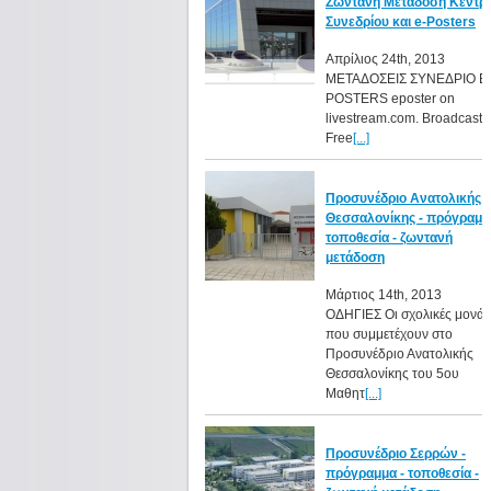
Ζωντανή Μεταδόση Κεντρ
Συνεδρίου και e-Posters
Απρίλιος 24th, 2013
ΜΕΤΑΔΟΣΕΙΣ ΣΥΝΕΔΡΙΟ Ε
POSTERS eposter on
livestream.com. Broadcast 
Free
[...]
Προσυνέδριο Ανατολικής
Θεσσαλονίκης - πρόγραμμ
τοποθεσία - ζωντανή
μετάδοση
Μάρτιος 14th, 2013
ΟΔΗΓΙΕΣ Οι σχολικές μονάδ
που συμμετέχουν στο
Προσυνέδριο Ανατολικής
Θεσσαλονίκης του 5ου
Μαθητ
[...]
Προσυνέδριο Σερρών -
πρόγραμμα - τοποθεσία -