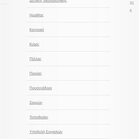
Δυτικής Θεσσαλονίκης
31
«
Ημαθίας
Κεντρικό
Κιλκίς
Πέλλας
Πιερίας
Προσυνέδρια
Σερρών
Τοποθεσίες
Υποβολή Εργασιών