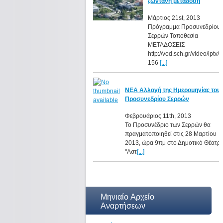
ζωντανή μετάδοση
Μάρτιος 21st, 2013
Πρόγραμμα Προσυνεδρίου
Σερρών Τοποθεσία
ΜΕΤΑΔΟΣΕΙΣ
http://vod.sch.gr/video/iptv/
156
[...]
ΝΕΑ Αλλαγή της Ημερομηνίας του
Προσυνεδρίου Σερρών
Φεβρουάριος 11th, 2013
Το Προσυνέδριο των Σερρών θα
πραγματοποιηθεί στις 28 Μαρτίου
2013, ώρα 9πμ στο Δημοτικό Θέατρ
"Αστ
[...]
Μηνιαίο Αρχείο
Αναρτήσεων