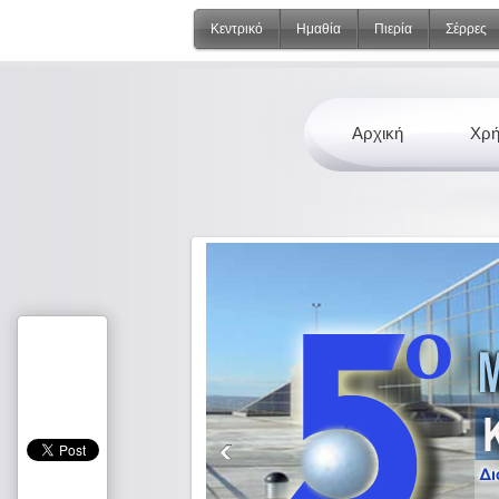
Κεντρικό
Ημαθία
Πιερία
Σέρρες
Αρχική
Χρή