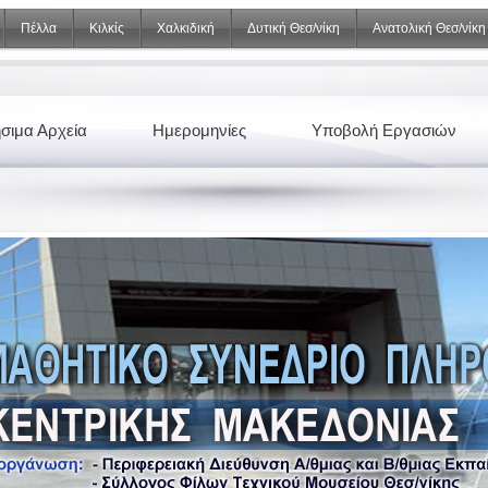
Πέλλα
Κιλκίς
Χαλκιδική
Δυτική Θεσ/νίκη
Ανατολική Θεσ/νίκη
σιμα Αρχεία
Ημερομηνίες
Υποβολή Εργασιών