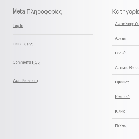
Meta Πληροφορίες
Κατηγορί
Ανατολικής Θ
Log in
Αρχεία
Entries
RSS
Γενικά
Comments
RSS
Δυτικής Θεσσ
WordPress.org
Ημαθίας
Κεντρικό
Κιλκίς
Πέλλας