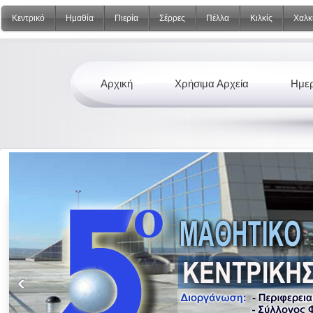
Κεντρικό
Ημαθία
Πιερία
Σέρρες
Πέλλα
Κιλκίς
Χαλκ
Αρχική
Χρήσιμα Αρχεία
Ημερ