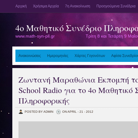
Αρχική
Χρήσιμα Αρχεία
7η Ανακοίνωση
Προηγούμενα Συνέδρια
4o Μαθητικό Συνέδριο Πληροφο
www.math-syn-pli.gr Τρίτη 8 και Τετάρτη 9 Μαΐου
Ανακοινώσεις
Ημερομηνίες
Χάρτες Γεγονότων
Αφίσα Συνεδρίο
Ζωντανή Μαραθώνια Εκπομπή το
School Radio για το 4ο Μαθητικό
Πληροφορικής
POSTED BY ADMIN
ON APRIL - 21 - 2012