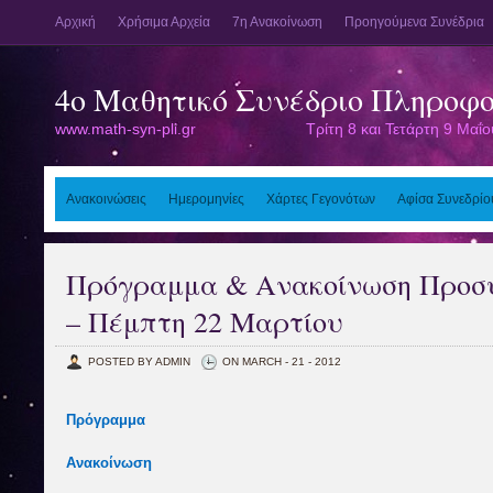
Αρχική
Χρήσιμα Αρχεία
7η Ανακοίνωση
Προηγούμενα Συνέδρια
4o Μαθητικό Συνέδριο Πληροφο
www.math-syn-pli.gr Τρίτη 8 και Τετάρτη 9 Μαΐου
Ανακοινώσεις
Ημερομηνίες
Χάρτες Γεγονότων
Αφίσα Συνεδρίο
Πρόγραμμα & Ανακοίνωση Προσ
– Πέμπτη 22 Μαρτίου
POSTED BY ADMIN
ON MARCH - 21 - 2012
Πρόγραμμα
Ανακοίνωση