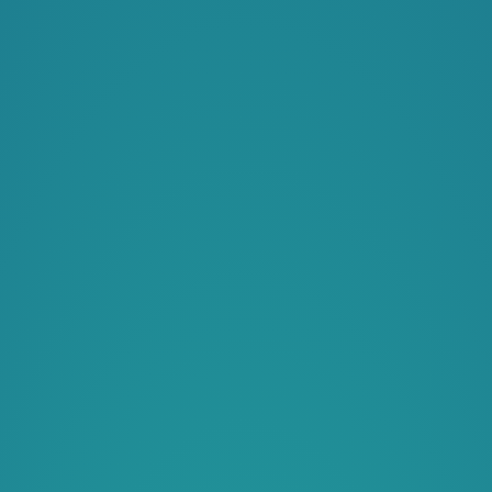
am.com.
Broadcast Live Free