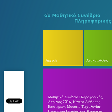
Αρχική
Ανακοινώσεις
Μαθητικό Συνέδριο Πληροφορικής,
Απρίλιος 2014, Κεντρο Διάδοσης
Επιστημών, Μουσείο Τεχνολογίας
Περιφέρεια Εκπαίδευσης Κεντρικής