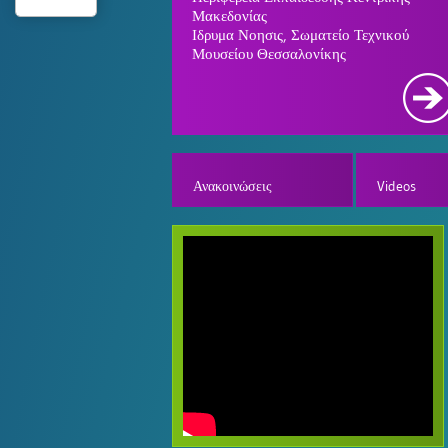
Μακεδονίας
Ιδρυμα Νοησις, Σωματείο Τεχνικού
Μουσείου Θεσσαλονίκης
Ανακοινώσεις
Videos